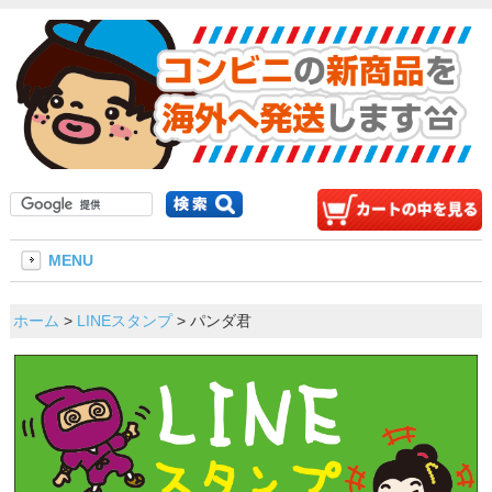
MENU
ホーム
>
LINEスタンプ
> パンダ君