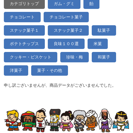
カテゴリトップ
ガム・グミ
飴
チョコレート
チョコレート菓子
スナック菓子１
スナック菓子２
駄菓子
ポテトチップス
良味１００選
米菓
クッキー・ビスケット
珍味・梅
和菓子
洋菓子
菓子・その他
申し訳ございませんが、商品データがございませんでした。